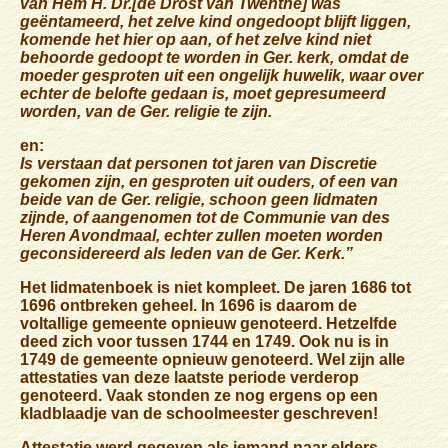
van Hem H. Dr.[de Drost van Twenthe] was
geëntameerd, het zelve kind ongedoopt blijft liggen,
komende het hier op aan, of het zelve kind niet
behoorde gedoopt te worden in Ger. kerk, omdat de
moeder gesproten uit een ongelijk huwelik, waar over
echter de belofte gedaan is, moet gepresumeerd
worden, van de Ger. religie te zijn.
en:
Is verstaan dat personen tot jaren van Discretie
gekomen zijn, en gesproten uit ouders, of een van
beide van de Ger. religie, schoon geen lidmaten
zijnde, of aangenomen tot de Communie van des
Heren Avondmaal, echter zullen moeten worden
geconsidereerd als leden van de Ger. Kerk.”
Het lidmatenboek is niet kompleet. De jaren 1686 tot
1696 ontbreken geheel. In 1696 is daarom de
voltallige gemeente opnieuw genoteerd. Hetzelfde
deed zich voor tussen 1744 en 1749. Ook nu is in
1749 de gemeente opnieuw genoteerd. Wel zijn alle
attestaties van deze laatste periode verderop
genoteerd. Vaak stonden ze nog ergens op een
kladblaadje van de schoolmeester geschreven!
Attestatie werd gegeven als iemand naar elders