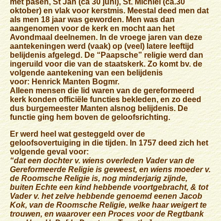
met pasen, St Jan (ca 30 juni), St. Michiel (ca.30
oktober) en vlak voor kerstmis. Meestal deed men dat
als men 18 jaar was geworden. Men was dan
aangenomen voor de kerk en mocht aan het
Avondmaal deelnemen. In de vroege jaren van deze
aantekeningen werd (vaak) op (veel) latere leeftijd
belijdenis afgelegd. De “Paapsche” religie werd dan
ingeruild voor die van de staatskerk. Zo komt bv. de
volgende aantekening van een belijdenis
voor:
Henrick Manten Bogmr.
Alleen mensen die lid waren van de gereformeerd
kerk konden officiële functies bekleden, en zo deed
dus burgemeester Manten alsnog belijdenis. De
functie ging hem boven de geloofsrichting.
Er werd heel wat gesteggeld over de
geloofsovertuiging in die tijden. In 1757 deed zich het
volgende geval voor:
“dat een dochter v. wiens overleden Vader van de
Gereformeerde Religie is geweest, en wiens moeder v.
de Roomsche Religie is, nog minderjarig zijnde,
buiten Echte een kind hebbende voortgebracht, & tot
Vader v. het zelve hebbende genoemd eenen Jacob
Kok, van de Roomsche Religie, welke haar weigert te
trouwen, en waarover een Proces voor de Regtbank