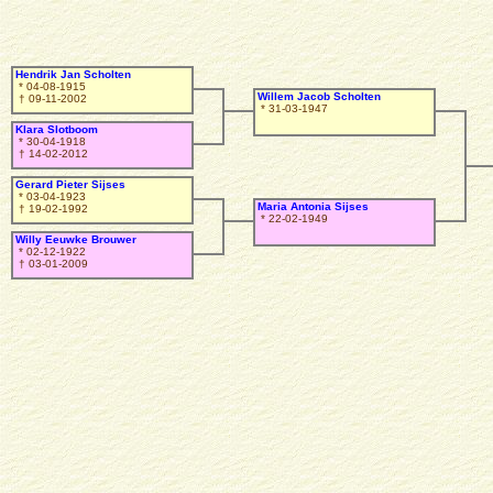
Hendrik Jan Scholten
* 04-08-1915
Willem Jacob Scholten
† 09-11-2002
* 31-03-1947
Klara Slotboom
* 30-04-1918
† 14-02-2012
Gerard Pieter Sijses
* 03-04-1923
Maria Antonia Sijses
† 19-02-1992
* 22-02-1949
Willy Eeuwke Brouwer
* 02-12-1922
† 03-01-2009