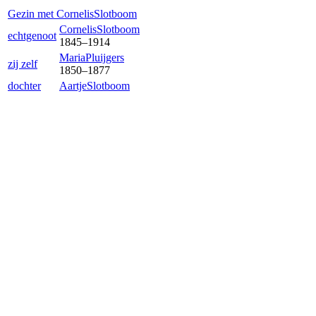
Gezin met
Cornelis
Slotboom
Cornelis
Slotboom
echtgenoot
1845
–
1914
Maria
Pluijgers
zij zelf
1850
–
1877
dochter
Aartje
Slotboom