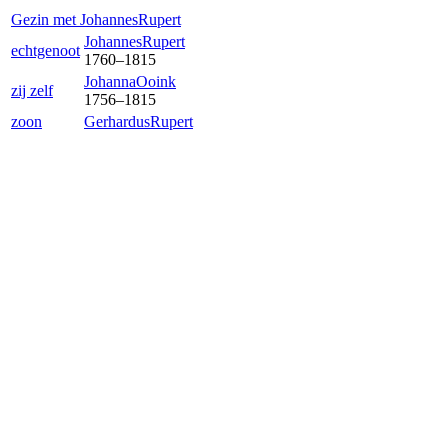
Gezin met
Johannes
Rupert
Johannes
Rupert
echtgenoot
1760
–
1815
Johanna
Ooink
zij zelf
1756
–
1815
zoon
Gerhardus
Rupert