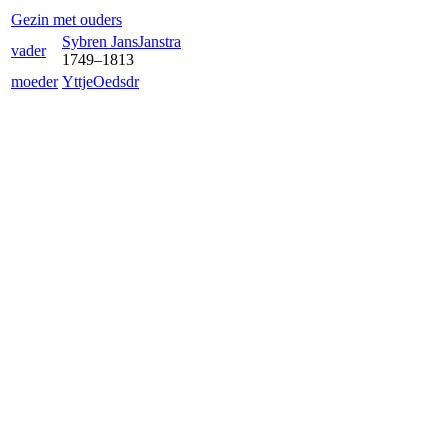
Gezin met ouders
Sybren Jans
Janstra
vader
1749
–
1813
moeder
Yttje
Oedsdr