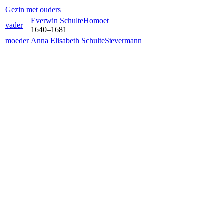
Gezin met ouders
Everwin Schulte
Homoet
vader
1640
–
1681
moeder
Anna Elisabeth Schulte
Stevermann