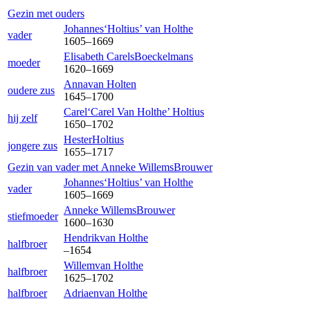
Gezin met ouders
Johannes‘Holtius’
van Holthe
vader
1605
–
1669
Elisabeth Carels
Boeckelmans
moeder
1620
–
1669
Anna
van Holten
oudere zus
1645
–
1700
Carel‘Carel Van Holthe’
Holtius
hij zelf
1650
–
1702
Hester
Holtius
jongere zus
1655
–
1717
Gezin van vader met
Anneke Willems
Brouwer
Johannes‘Holtius’
van Holthe
vader
1605
–
1669
Anneke Willems
Brouwer
stiefmoeder
1600
–
1630
Hendrik
van Holthe
halfbroer
–
1654
Willem
van Holthe
halfbroer
1625
–
1702
halfbroer
Adriaen
van Holthe