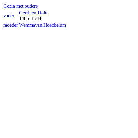
Gezin met ouders
Gerrit
ten Holte
vader
1485
–
1544
moeder
Wemma
van Hoeckelum