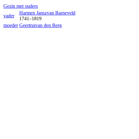
Gezin met ouders
Harmen Jansz
van Barneveld
vader
1741
–
1819
moeder
Geertrui
van den Berg