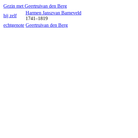
Gezin met
Geertrui
van den Berg
Harmen Jansz
van Barneveld
hij zelf
1741
–
1819
echtgenote
Geertrui
van den Berg