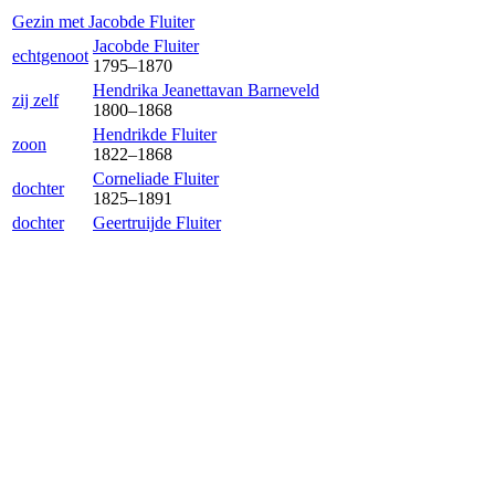
Gezin met
Jacob
de Fluiter
Jacob
de Fluiter
echtgenoot
1795
–
1870
Hendrika Jeanetta
van Barneveld
zij zelf
1800
–
1868
Hendrik
de Fluiter
zoon
1822
–
1868
Cornelia
de Fluiter
dochter
1825
–
1891
dochter
Geertruij
de Fluiter