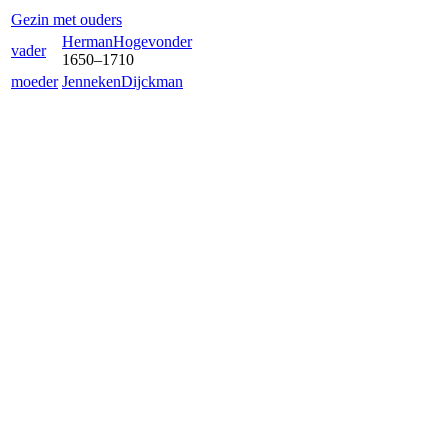
Gezin met ouders
Herman
Hogevonder
vader
1650
–
1710
moeder
Jenneken
Dijckman