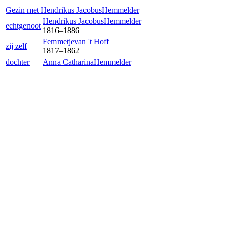
Gezin met
Hendrikus Jacobus
Hemmelder
Hendrikus Jacobus
Hemmelder
echtgenoot
1816
–
1886
Femmetje
van 't Hoff
zij zelf
1817
–
1862
dochter
Anna Catharina
Hemmelder