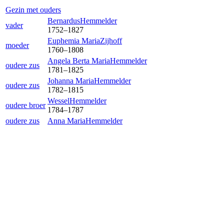
Gezin met ouders
Bernardus
Hemmelder
vader
1752
–
1827
Euphemia Maria
Zijhoff
moeder
1760
–
1808
Angela Berta Maria
Hemmelder
oudere zus
1781
–
1825
Johanna Maria
Hemmelder
oudere zus
1782
–
1815
Wessel
Hemmelder
oudere broer
1784
–
1787
oudere zus
Anna Maria
Hemmelder