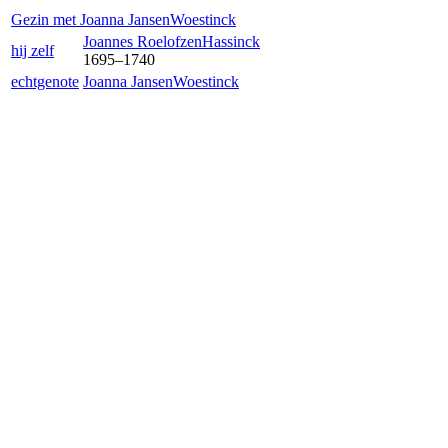
Gezin met
Joanna Jansen
Woestinck
Joannes Roelofzen
Hassinck
hij zelf
1695
–
1740
echtgenote
Joanna Jansen
Woestinck