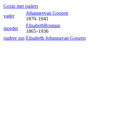
Gezin met ouders
Johannes
van Goozen
vader
1870
–
1941
Elisabeth
Bosman
moeder
1865
–
1936
oudere zus
Elisabeth Johanna
van Goozen