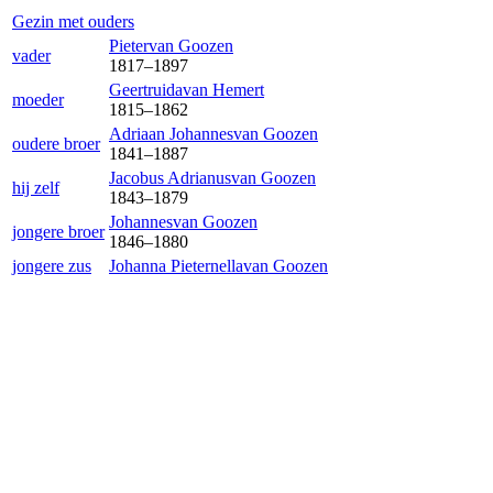
Gezin met ouders
Pieter
van Goozen
vader
1817
–
1897
Geertruida
van Hemert
moeder
1815
–
1862
Adriaan Johannes
van Goozen
oudere broer
1841
–
1887
Jacobus Adrianus
van Goozen
hij zelf
1843
–
1879
Johannes
van Goozen
jongere broer
1846
–
1880
jongere zus
Johanna Pieternella
van Goozen