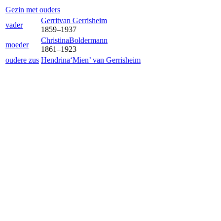
Gezin met ouders
Gerrit
van Gerrisheim
vader
1859
–
1937
Christina
Boldermann
moeder
1861
–
1923
oudere zus
Hendrina‘Mien’
van Gerrisheim