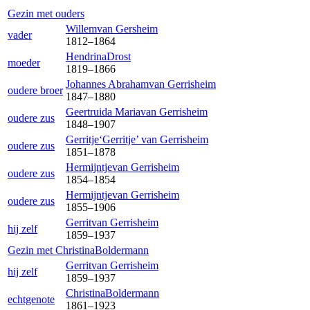
Gezin met ouders
Willem
van Gersheim
vader
1812
–
1864
Hendrina
Drost
moeder
1819
–
1866
Johannes Abraham
van Gerrisheim
oudere broer
1847
–
1880
Geertruida Maria
van Gerrisheim
oudere zus
1848
–
1907
Gerritje‘Gerritje’
van Gerrisheim
oudere zus
1851
–
1878
Hermijntje
van Gerrisheim
oudere zus
1854
–
1854
Hermijntje
van Gerrisheim
oudere zus
1855
–
1906
Gerrit
van Gerrisheim
hij zelf
1859
–
1937
Gezin met
Christina
Boldermann
Gerrit
van Gerrisheim
hij zelf
1859
–
1937
Christina
Boldermann
echtgenote
1861
–
1923