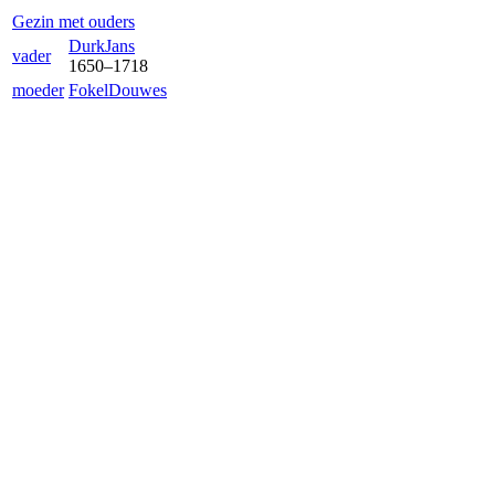
Gezin met ouders
Durk
Jans
vader
1650
–
1718
moeder
Fokel
Douwes