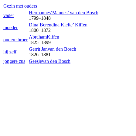
Gezin met ouders
Hermannes‘Mannes’
van den Bosch
vader
1799
–
1848
Dina‘Berendina Kiefte’
Kiffen
moeder
1800
–
1872
Abraham
Kiffen
oudere broer
1825
–
1899
Gerrit Jan
van den Bosch
hij zelf
1826
–
1881
jongere zus
Geesje
van den Bosch