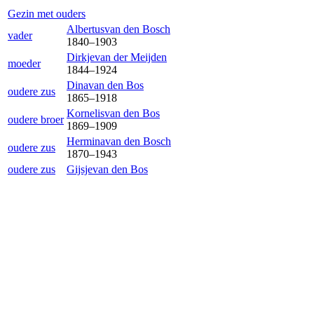
Gezin met ouders
Albertus
van den Bosch
vader
1840
–
1903
Dirkje
van der Meijden
moeder
1844
–
1924
Dina
van den Bos
oudere zus
1865
–
1918
Kornelis
van den Bos
oudere broer
1869
–
1909
Hermina
van den Bosch
oudere zus
1870
–
1943
oudere zus
Gijsje
van den Bos