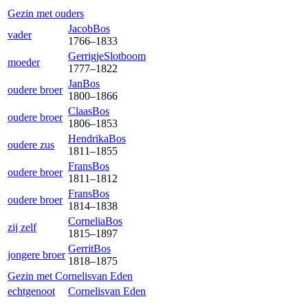
Gezin met ouders
Jacob
Bos
vader
1766
–
1833
Gerrigje
Slotboom
moeder
1777
–
1822
Jan
Bos
oudere broer
1800
–
1866
Claas
Bos
oudere broer
1806
–
1853
Hendrika
Bos
oudere zus
1811
–
1855
Frans
Bos
oudere broer
1811
–
1812
Frans
Bos
oudere broer
1814
–
1838
Cornelia
Bos
zij zelf
1815
–
1897
Gerrit
Bos
jongere broer
1818
–
1875
Gezin met
Cornelis
van Eden
echtgenoot
Cornelis
van Eden