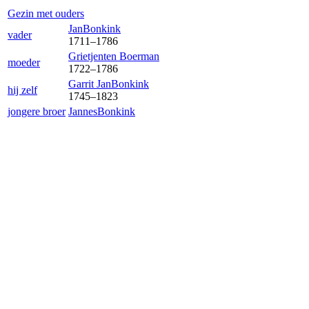
Gezin met ouders
Jan
Bonkink
vader
1711
–
1786
Grietjen
ten Boerman
moeder
1722
–
1786
Garrit Jan
Bonkink
hij zelf
1745
–
1823
jongere broer
Jannes
Bonkink