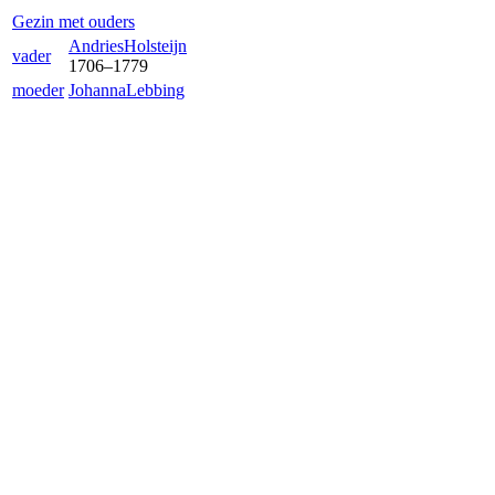
Gezin met ouders
Andries
Holsteijn
vader
1706
–
1779
moeder
Johanna
Lebbing