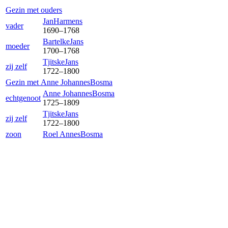
Gezin met ouders
Jan
Harmens
vader
1690
–
1768
Bartelke
Jans
moeder
1700
–
1768
Tjitske
Jans
zij zelf
1722
–
1800
Gezin met
Anne Johannes
Bosma
Anne Johannes
Bosma
echtgenoot
1725
–
1809
Tjitske
Jans
zij zelf
1722
–
1800
zoon
Roel Annes
Bosma