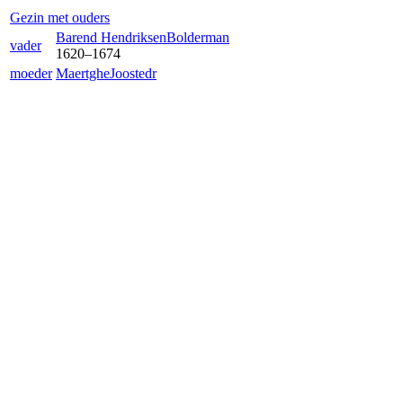
Gezin met ouders
Barend Hendriksen
Bolderman
vader
1620
–
1674
moeder
Maertghe
Joostedr