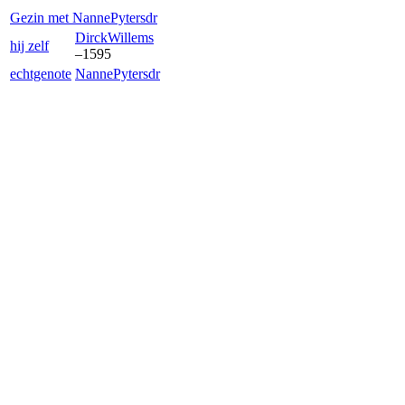
Gezin met
Nanne
Pytersdr
Dirck
Willems
hij zelf
–
1595
echtgenote
Nanne
Pytersdr