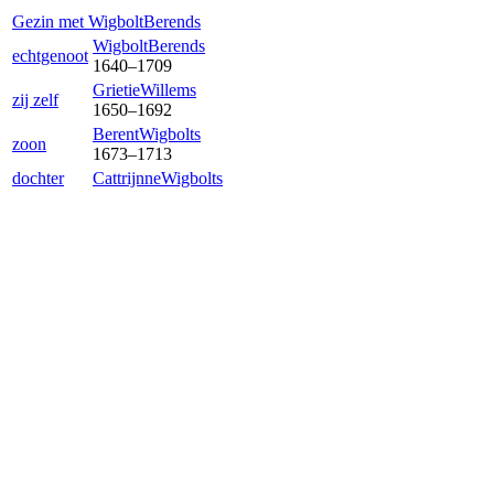
Gezin met
Wigbolt
Berends
Wigbolt
Berends
echtgenoot
1640
–
1709
Grietie
Willems
zij zelf
1650
–
1692
Berent
Wigbolts
zoon
1673
–
1713
dochter
Cattrijnne
Wigbolts