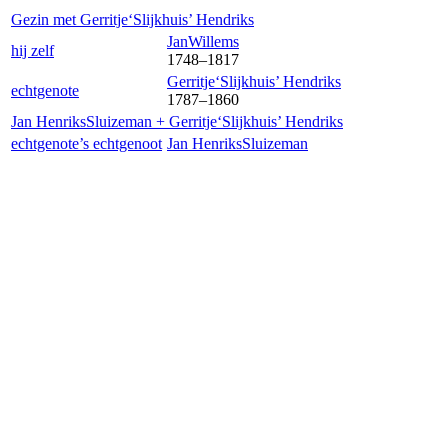
Gezin met
Gerritje‘Slijkhuis’
Hendriks
Jan
Willems
hij zelf
1748
–
1817
Gerritje‘Slijkhuis’
Hendriks
echtgenote
1787
–
1860
Jan Henriks
Sluizeman
+
Gerritje‘Slijkhuis’
Hendriks
echtgenote’s echtgenoot
Jan Henriks
Sluizeman