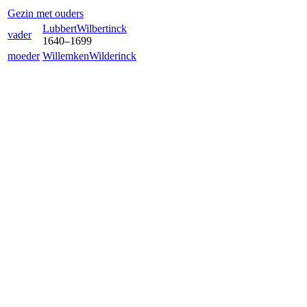
Gezin met ouders
Lubbert
Wilbertinck
vader
1640
–
1699
moeder
Willemken
Wilderinck