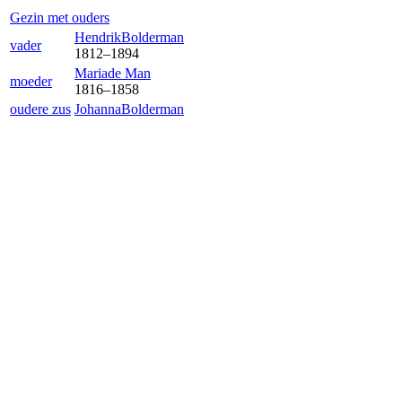
Gezin met ouders
Hendrik
Bolderman
vader
1812
–
1894
Maria
de Man
moeder
1816
–
1858
oudere zus
Johanna
Bolderman