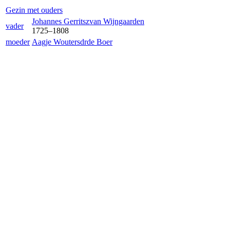
Gezin met ouders
Johannes Gerritsz
van Wijngaarden
vader
1725
–
1808
moeder
Aagje Woutersdr
de Boer