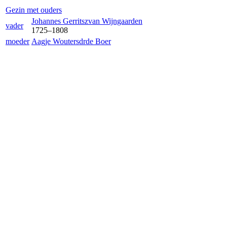
Gezin met ouders
Johannes Gerritsz
van Wijngaarden
vader
1725
–
1808
moeder
Aagje Woutersdr
de Boer