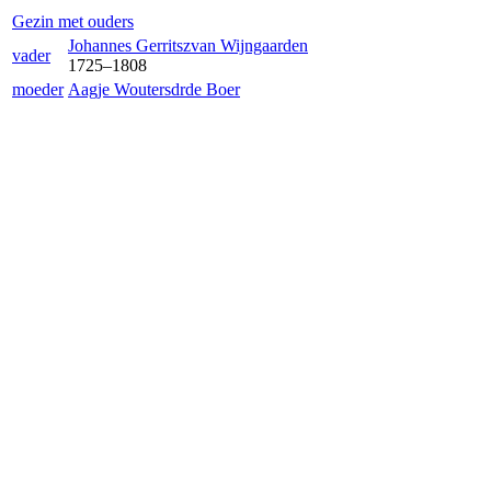
Gezin met ouders
Johannes Gerritsz
van Wijngaarden
vader
1725
–
1808
moeder
Aagje Woutersdr
de Boer