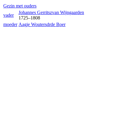
Gezin met ouders
Johannes Gerritsz
van Wijngaarden
vader
1725
–
1808
moeder
Aagje Woutersdr
de Boer