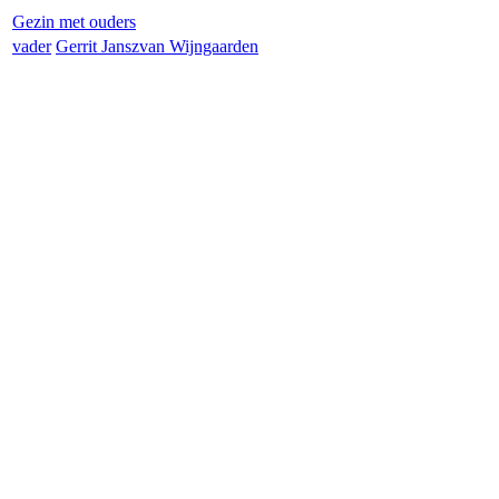
Gezin met ouders
vader
Gerrit Jansz
van Wijngaarden