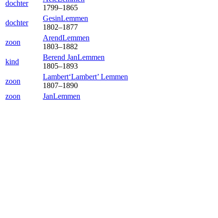
dochter
1799
–
1865
Gesin
Lemmen
dochter
1802
–
1877
Arend
Lemmen
zoon
1803
–
1882
Berend Jan
Lemmen
kind
1805
–
1893
Lambert‘Lambert’
Lemmen
zoon
1807
–
1890
zoon
Jan
Lemmen