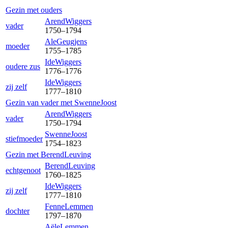
Gezin met ouders
Arend
Wiggers
vader
1750
–
1794
Ale
Geugjens
moeder
1755
–
1785
Ide
Wiggers
oudere zus
1776
–
1776
Ide
Wiggers
zij zelf
1777
–
1810
Gezin van vader met
Swenne
Joost
Arend
Wiggers
vader
1750
–
1794
Swenne
Joost
stiefmoeder
1754
–
1823
Gezin met
Berend
Leuving
Berend
Leuving
echtgenoot
1760
–
1825
Ide
Wiggers
zij zelf
1777
–
1810
Fenne
Lemmen
dochter
1797
–
1870
Aële
Lemmen