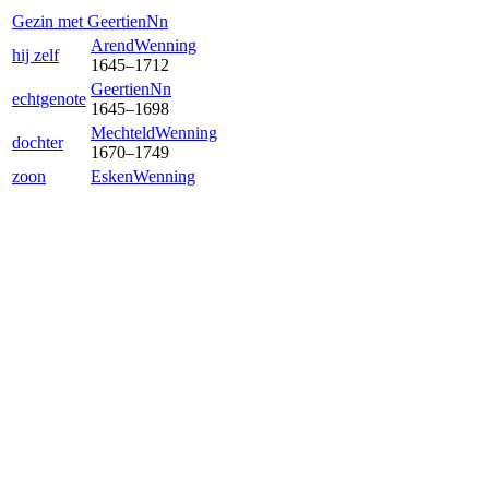
Gezin met
Geertien
Nn
Arend
Wenning
hij zelf
1645
–
1712
Geertien
Nn
echtgenote
1645
–
1698
Mechteld
Wenning
dochter
1670
–
1749
zoon
Esken
Wenning