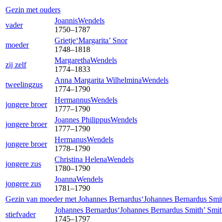
Gezin met ouders
Joannis
Wendels
vader
1750
–
1787
Grietje‘Margarita’
Snor
moeder
1748
–
1818
Margaretha
Wendels
zij zelf
1774
–
1833
Anna Margarita Wilhelmina
Wendels
tweelingzus
1774
–
1790
Hermannus
Wendels
jongere broer
1777
–
1790
Joannes Philippus
Wendels
jongere broer
1777
–
1790
Hermanus
Wendels
jongere broer
1778
–
1790
Christina Helena
Wendels
jongere zus
1780
–
1790
Joanna
Wendels
jongere zus
1781
–
1790
Gezin van moeder met
Johannes Bernardus‘Johannes Bernardus Smi
Johannes Bernardus‘Johannes Bernardus Smith’
Smit
stiefvader
1745
–
1797