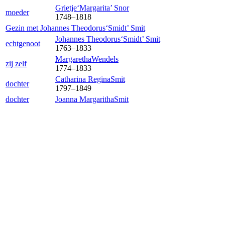
Grietje‘Margarita’
Snor
moeder
1748
–
1818
Gezin met
Johannes Theodorus‘Smidt’
Smit
Johannes Theodorus‘Smidt’
Smit
echtgenoot
1763
–
1833
Margaretha
Wendels
zij zelf
1774
–
1833
Catharina Regina
Smit
dochter
1797
–
1849
dochter
Joanna Margaritha
Smit