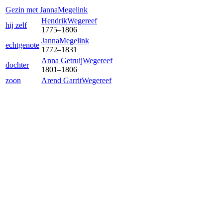
Gezin met
Janna
Megelink
Hendrik
Wegereef
hij zelf
1775
–
1806
Janna
Megelink
echtgenote
1772
–
1831
Anna Getruij
Wegereef
dochter
1801
–
1806
zoon
Arend Garrit
Wegereef