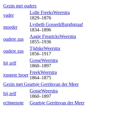
Gezin met ouders
Lolle Freeks
Weerstra
vader
1829
–
1876
Lysbeth Gossedr
Burghgraaf
moeder
1834
–
1896
Aagje Frearicks
Weerstra
oudere zus
1855
–
1936
Tjidske
Weerstra
oudere zus
1856
–
1917
Gosse
Weerstra
hij zelf
1860
–
1897
Freek
Weerstra
jongere broer
1864
–
1875
Gezin met
Geartsje Gerrits
van der Meer
Gosse
Weerstra
hij zelf
1860
–
1897
echtgenote
Geartsje Gerrits
van der Meer