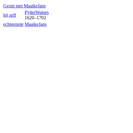
Gezin met
Maaike
Jans
Pytter
Watses
hij zelf
1620
–
1702
echtgenote
Maaike
Jans