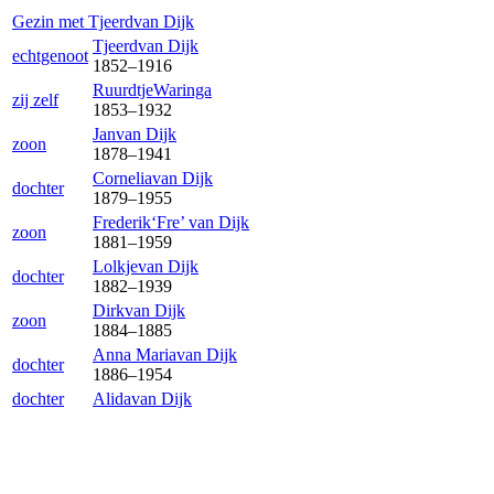
Gezin met
Tjeerd
van Dijk
Tjeerd
van Dijk
echtgenoot
1852
–
1916
Ruurdtje
Waringa
zij zelf
1853
–
1932
Jan
van Dijk
zoon
1878
–
1941
Cornelia
van Dijk
dochter
1879
–
1955
Frederik‘Fre’
van Dijk
zoon
1881
–
1959
Lolkje
van Dijk
dochter
1882
–
1939
Dirk
van Dijk
zoon
1884
–
1885
Anna Maria
van Dijk
dochter
1886
–
1954
dochter
Alida
van Dijk