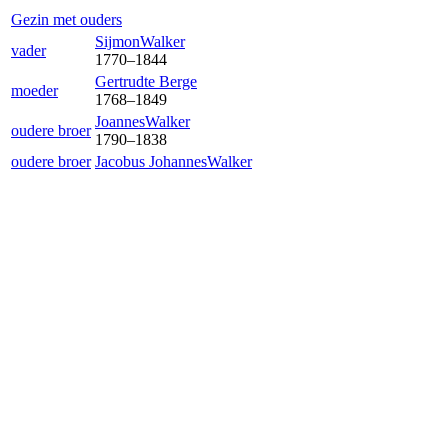
Gezin met ouders
Sijmon
Walker
vader
1770
–
1844
Gertrud
te Berge
moeder
1768
–
1849
Joannes
Walker
oudere broer
1790
–
1838
oudere broer
Jacobus Johannes
Walker