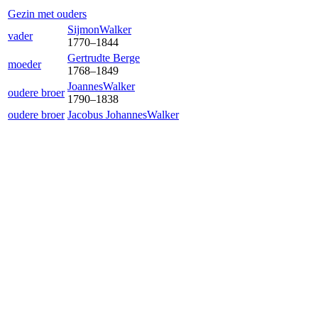
Gezin met ouders
Sijmon
Walker
vader
1770
–
1844
Gertrud
te Berge
moeder
1768
–
1849
Joannes
Walker
oudere broer
1790
–
1838
oudere broer
Jacobus Johannes
Walker