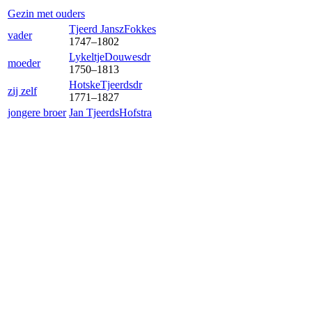
Gezin met ouders
Tjeerd Jansz
Fokkes
vader
1747
–
1802
Lykeltje
Douwesdr
moeder
1750
–
1813
Hotske
Tjeerdsdr
zij zelf
1771
–
1827
jongere broer
Jan Tjeerds
Hofstra