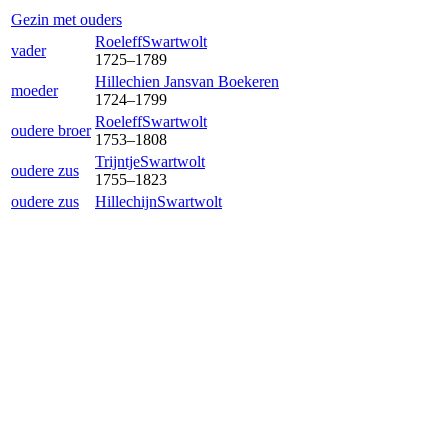
Gezin met ouders
Roeleff
Swartwolt
vader
1725
–
1789
Hillechien Jans
van Boekeren
moeder
1724
–
1799
Roeleff
Swartwolt
oudere broer
1753
–
1808
Trijntje
Swartwolt
oudere zus
1755
–
1823
oudere zus
Hillechijn
Swartwolt