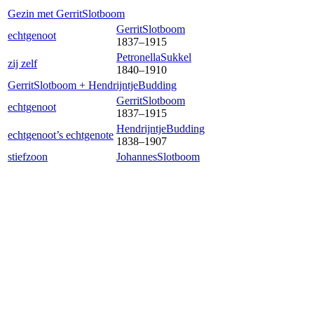
Gezin met
Gerrit
Slotboom
Gerrit
Slotboom
echtgenoot
1837
–
1915
Petronella
Sukkel
zij zelf
1840
–
1910
Gerrit
Slotboom
+
Hendrijntje
Budding
Gerrit
Slotboom
echtgenoot
1837
–
1915
Hendrijntje
Budding
echtgenoot’s echtgenote
1838
–
1907
stiefzoon
Johannes
Slotboom