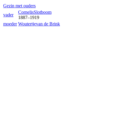
Gezin met ouders
Cornelis
Slotboom
vader
1887
–
1919
moeder
Woutertje
van de Brink